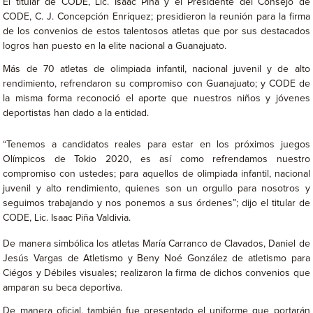
El titular de CODE, Lic. Isaac Piña y el Presidente del Consejo de
CODE, C. J. Concepción Enríquez; presidieron la reunión para la firma
de los convenios de estos talentosos atletas que por sus destacados
logros han puesto en la elite nacional a Guanajuato.
Más de 70 atletas de olimpiada infantil, nacional juvenil y de alto
rendimiento, refrendaron su compromiso con Guanajuato; y CODE de
la misma forma reconoció el aporte que nuestros niños y jóvenes
deportistas han dado a la entidad.
“Tenemos a candidatos reales para estar en los próximos juegos
Olímpicos de Tokio 2020, es así como refrendamos nuestro
compromiso con ustedes; para aquellos de olimpiada infantil, nacional
juvenil y alto rendimiento, quienes son un orgullo para nosotros y
seguimos trabajando y nos ponemos a sus órdenes”; dijo el titular de
CODE, Lic. Isaac Piña Valdivia.
De manera simbólica los atletas María Carranco de Clavados, Daniel de
Jesús Vargas de Atletismo y Beny Noé González de atletismo para
Ciégos y Débiles visuales; realizaron la firma de dichos convenios que
amparan su beca deportiva.
De manera oficial, también fue presentado el uniforme que portarán