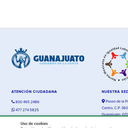
ATENCIÓN CIUDADANA
NUESTRA SE
Paseo de la P
800 465 2486
Centro, C.P. 36
477 274 5825
Guanajuato, GT
contacto@guanajuato.gob.mx
Uso de cookies