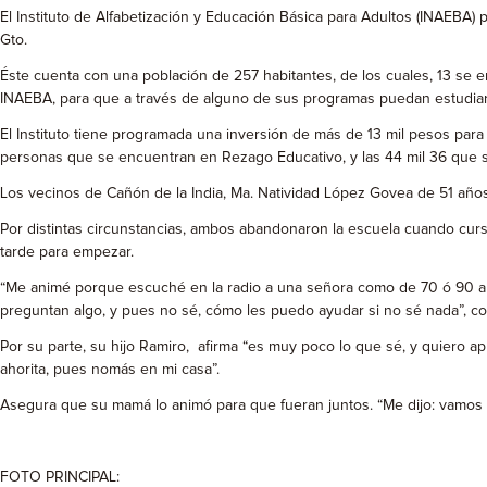
El Instituto de Alfabetización y Educación Básica para Adultos (INAEBA) 
Gto.
Éste cuenta con una población de 257 habitantes, de los cuales, 13 se 
INAEBA, para que a través de alguno de sus programas puedan estudiar 
El Instituto tiene programada una inversión de más de 13 mil pesos par
personas que se encuentran en Rezago Educativo, y las 44 mil 36 que son
Los vecinos de Cañón de la India, Ma. Natividad López Govea de 51 años y
Por distintas circunstancias, ambos abandonaron la escuela cuando curs
tarde para empezar.
“Me animé porque escuché en la radio a una señora como de 70 ó 90 años
preguntan algo, y pues no sé, cómo les puedo ayudar si no sé nada”, co
Por su parte, su hijo Ramiro, afirma “es muy poco lo que sé, y quiero 
ahorita, pues nomás en mi casa”.
Asegura que su mamá lo animó para que fueran juntos. “Me dijo: vamos hij
FOTO PRINCIPAL: