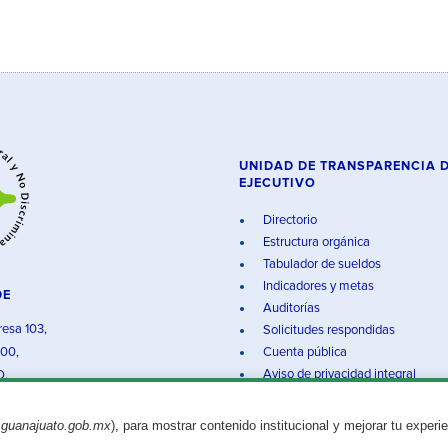
UNIDAD DE TRANSPARENCIA 
EJECUTIVO
Directorio
Estructura orgánica
Tabulador de sueldos
Indicadores y metas
DE
Auditorías
resa 103,
Solicitudes respondidas
000,
Cuenta pública
Aviso de privacidad integral
O.
.guanajuato.gob.mx
), para mostrar contenido institucional y mejorar tu experi
Aviso legal
© 2025 Gobierno del Estado de Guanajuato