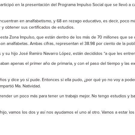
participó en la presentación del Programa Impulso Social que se llevó a 
encuentran en analfabetismo, y 68 en rezago educativo, es decir, poco m
y obtener sus certificados de estudios.
a esta Zona Impulso, que están dentro de los más de 70 millones que se 
 analfabetas. Ambas cifras, representan el 38.98 por ciento de la poblac
 su hijo José Ramiro Navarro López, están decididos “a que les entren la
aban apenas el primer año de primaria, y con el paso del tiempo y las e
 y dice yo sí pude. Entonces si ella pudo, ¿por qué yo no voy a poder 
mpartió Ma. Natividad.
aprender un poco más para tener un trabajo mejor. No tengo estudios y 
o, vamos los dos y así nos ayudamos el uno al otro. Vamos a estar los do