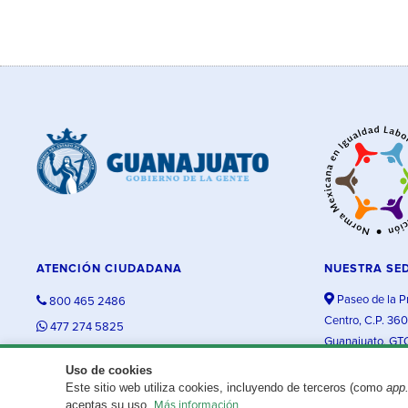
ATENCIÓN CIUDADANA
NUESTRA SE
Paseo de la P
800 465 2486
Centro, C.P. 36
477 274 5825
Guanajuato, GT
contacto@guanajuato.gob.mx
Uso de cookies
Este sitio web utiliza cookies, incluyendo de terceros (como
app
¿Existe algún problema con esta página?
Repórtalo aquí.
aceptas su uso.
Más información