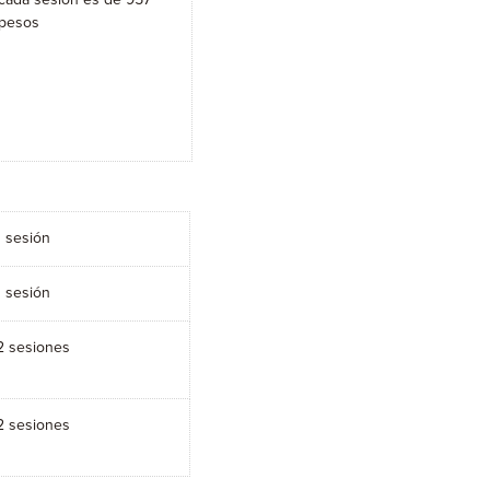
cada sesión es de 957
pesos
1 sesión
1 sesión
2 sesiones
2 sesiones