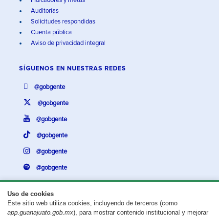
Indicadores y metas
Auditorías
Solicitudes respondidas
Cuenta pública
Aviso de privacidad integral
SÍGUENOS EN
NUESTRAS REDES
@gobgente
@gobgente
@gobgente
@gobgente
@gobgente
@gobgente
Uso de cookies
Este sitio web utiliza cookies, incluyendo de terceros (como
¿Existe algún problema con esta página?
Repórtalo aquí.
app.guanajuato.gob.mx
), para mostrar contenido institucional y mejorar