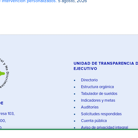
e intervención personalizados.
5 agosto, 2026
UNIDAD DE TRANSPARENCIA 
EJECUTIVO
Directorio
Estructura orgánica
Tabulador de sueldos
Indicadores y metas
DE
Auditorías
resa 103,
Solicitudes respondidas
000,
Cuenta pública
Aviso de privacidad integral
O.