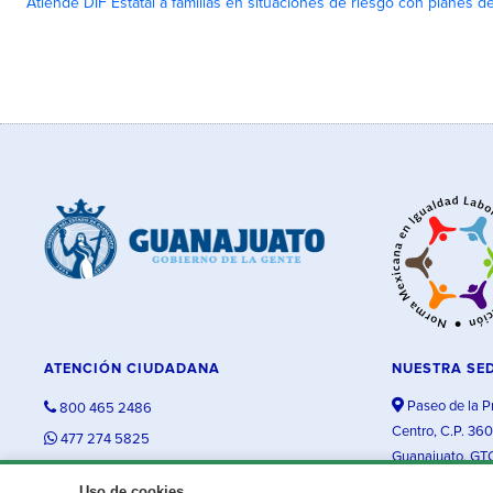
Atiende DIF Estatal a familias en situaciones de riesgo con planes d
ATENCIÓN CIUDADANA
NUESTRA SE
Paseo de la P
800 465 2486
Centro, C.P. 36
477 274 5825
Guanajuato, GT
contacto@guanajuato.gob.mx
Uso de cookies