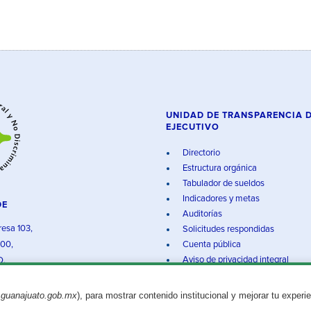
UNIDAD DE TRANSPARENCIA 
EJECUTIVO
Directorio
Estructura orgánica
Tabulador de sueldos
Indicadores y metas
DE
Auditorías
resa 103,
Solicitudes respondidas
000,
Cuenta pública
Aviso de privacidad integral
O.
.guanajuato.gob.mx
), para mostrar contenido institucional y mejorar tu experi
Aviso legal
© 2025 Gobierno del Estado de Guanajuato