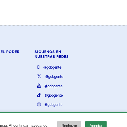
DEL PODER
SÍGUENOS EN
NUESTRAS REDES
@gobgente
@gobgente
@gobgente
@gobgente
@gobgente
@gobgente
encia. Al continuar navegando,
Rechazar
Aceptar