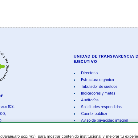
UNIDAD DE TRANSPARENCIA 
EJECUTIVO
Directorio
Estructura orgánica
Tabulador de sueldos
Indicadores y metas
DE
Auditorías
resa 103,
Solicitudes respondidas
000,
Cuenta pública
Aviso de privacidad integral
O.
.guanajuato.gob.mx
), para mostrar contenido institucional y mejorar tu experi
Aviso legal
© 2025 Gobierno del Estado de Guanajuato