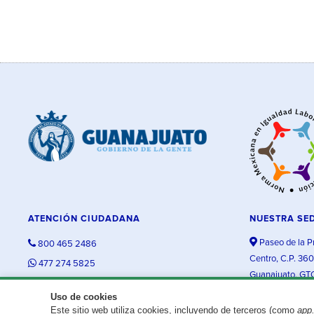
ATENCIÓN CIUDADANA
NUESTRA SE
Paseo de la P
800 465 2486
Centro, C.P. 36
477 274 5825
Guanajuato, GT
contacto@guanajuato.gob.mx
Uso de cookies
Este sitio web utiliza cookies, incluyendo de terceros (como
app
¿Existe algún problema con esta página?
Repórtalo aquí.