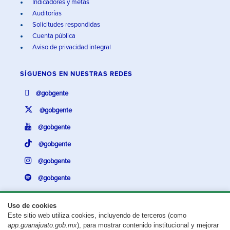
Indicadores y metas
Auditorías
Solicitudes respondidas
Cuenta pública
Aviso de privacidad integral
SÍGUENOS EN
NUESTRAS REDES
@gobgente
@gobgente
@gobgente
@gobgente
@gobgente
@gobgente
Uso de cookies
Este sitio web utiliza cookies, incluyendo de terceros (como
¿Existe algún problema con esta página?
Repórtalo aquí.
app.guanajuato.gob.mx
), para mostrar contenido institucional y mejorar