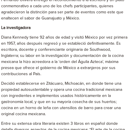
Fernando Olivera entregó el reconocimiento a la escritora y un plato
conmemorativo a cada uno de los chefs participantes, quienes
agradecieron la distinción para ser parte de eventos como este que
enaltecen el sabor de Guanajuato y México.
La investigadora
Diana Kennedy tiene 92 años de edad y visitó México por vez primera
en 1957, años después regresó y se estableció definitivamente. Es
escritora, docente y conferenciante originaria de Southwood,
Inglaterra; su labor en la investigación y documentación de la cocina
mexicana la hizo acreedora a la ‘orden del Águila Azteca’, máxima
presea que ofrece el gobierno de México a extranjeros por sus
contribuciones al País.
Decidió establecerse en Zitácuaro, Michoacán, en donde tiene una
propiedad autosustentable y opera una cocina tradicional mexicana
con ingredientes e implementos usados históricamente en la
gastronomía local, y que en su mayoría cosecha de sus huertos;
cocina en un horno de leña con utensilios de barro para crear una
original cocina mexicana.
Entre su extensa obra literaria existen 3 libros en español donde
detalla diversos aspectos de la cocina mexicana: “El arte de la cocina