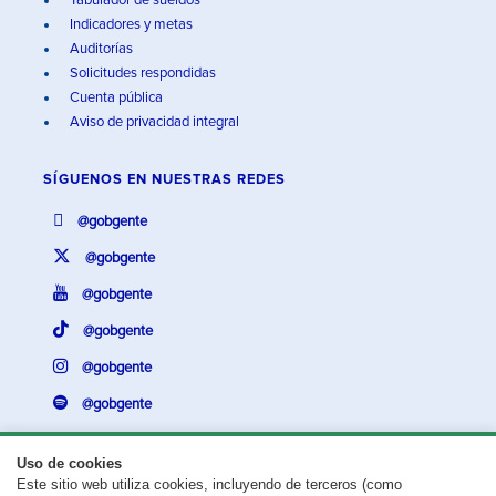
Tabulador de sueldos
Indicadores y metas
Auditorías
Solicitudes respondidas
Cuenta pública
Aviso de privacidad integral
SÍGUENOS EN
NUESTRAS REDES
@gobgente
@gobgente
@gobgente
@gobgente
@gobgente
@gobgente
Uso de cookies
Este sitio web utiliza cookies, incluyendo de terceros (como
¿Existe algún problema con esta página?
Repórtalo aquí.