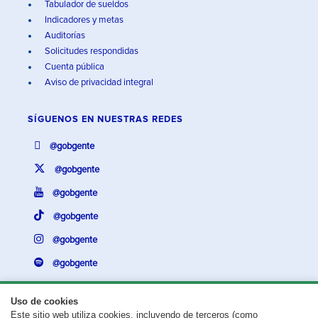
Tabulador de sueldos
Indicadores y metas
Auditorías
Solicitudes respondidas
Cuenta pública
Aviso de privacidad integral
SÍGUENOS EN
NUESTRAS REDES
@gobgente
@gobgente
@gobgente
@gobgente
@gobgente
@gobgente
Uso de cookies
Este sitio web utiliza cookies, incluyendo de terceros (como
¿Existe algún problema con esta página?
Repórtalo aquí.