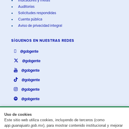
Indicadores y metas
Auditorías
Solicitudes respondidas
Cuenta pública
Aviso de privacidad integral
SÍGUENOS EN
NUESTRAS REDES
@gobgente
@gobgente
@gobgente
@gobgente
@gobgente
@gobgente
Uso de cookies
Este sitio web utiliza cookies, incluyendo de terceros (como
¿Existe algún problema con esta página?
Repórtalo aquí.
app.guanajuato.gob.mx
), para mostrar contenido institucional y mejorar