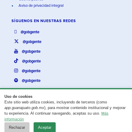
Aviso de privacidad integral
SÍGUENOS EN
NUESTRAS REDES
@gobgente
@gobgente
@gobgente
@gobgente
@gobgente
@gobgente
Uso de cookies
Este sitio web utiliza cookies, incluyendo de terceros (como
¿Existe algún problema con esta página?
Repórtalo aquí.
app.guanajuato.gob.mx
), para mostrar contenido institucional y mejorar
tu experiencia. Al continuar navegando, aceptas su uso.
Más
Aviso legal
© 2025 Gobierno del Estado de Guanajuato
información
Rechazar
Aceptar