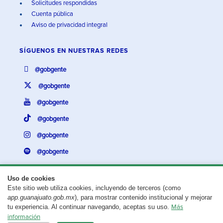
Solicitudes respondidas
Cuenta pública
Aviso de privacidad integral
SÍGUENOS EN
NUESTRAS REDES
@gobgente
@gobgente
@gobgente
@gobgente
@gobgente
@gobgente
Uso de cookies
Este sitio web utiliza cookies, incluyendo de terceros (como
¿Existe algún problema con esta página?
Repórtalo aquí.
app.guanajuato.gob.mx
), para mostrar contenido institucional y mejorar
tu experiencia. Al continuar navegando, aceptas su uso.
Más
Aviso legal
© 2025 Gobierno del Estado de Guanajuato
información