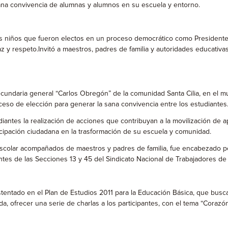
sana convivencia de alumnas y alumnos en su escuela y entorno.
los niños que fueron electos en un proceso democrático como Presidentes
z y respeto.Invitó a maestros, padres de familia y autoridades educati
ecundaria general “Carlos Obregón” de la comunidad Santa Cilia, en el 
oceso de elección para generar la sana convivencia entre los estudiantes
diantes la realización de acciones que contribuyan a la movilización de a
cipación ciudadana en la trasformación de su escuela y comunidad.
a Escolar acompañados de maestros y padres de familia, fue encabezado
antes de las Secciones 13 y 45 del Sindicato Nacional de Trabajadores de
tentado en el Plan de Estudios 2011 para la Educación Básica, que busca
a, ofrecer una serie de charlas a los participantes, con el tema “Coraz