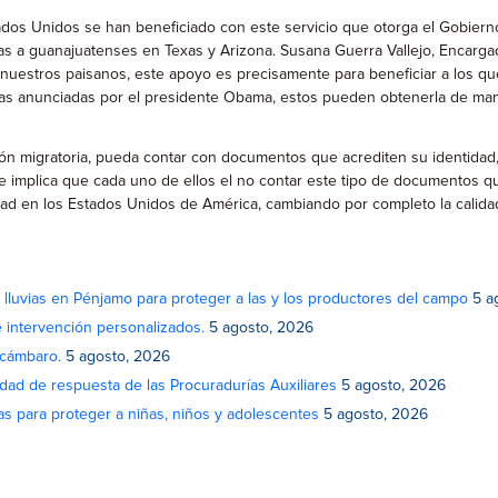
ados Unidos se han beneficiado con este servicio que otorga el Gobiern
as a guanajuatenses en Texas y Arizona. Susana Guerra Vallejo, Encargad
 nuestros paisanos, este apoyo es precisamente para beneficiar a los q
ias anunciadas por el presidente Obama, estos pueden obtenerla de mane
 migratoria, pueda contar con documentos que acrediten su identidad, y
que implica que cada uno de ellos el no contar este tipo de documentos
d en los Estados Unidos de América, cambiando por completo la calidad
lluvias en Pénjamo para proteger a las y los productores del campo
5 a
e intervención personalizados.
5 agosto, 2026
Acámbaro.
5 agosto, 2026
idad de respuesta de las Procuradurías Auxiliares
5 agosto, 2026
as para proteger a niñas, niños y adolescentes
5 agosto, 2026