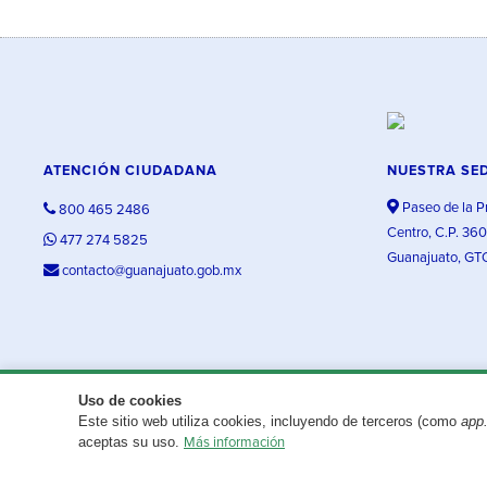
ATENCIÓN CIUDADANA
NUESTRA SE
Paseo de la P
800 465 2486
Centro, C.P. 36
477 274 5825
Guanajuato, GT
contacto@guanajuato.gob.mx
Uso de cookies
Este sitio web utiliza cookies, incluyendo de terceros (como
app
¿Existe algún problema con esta página?
Repórtalo aquí.
aceptas su uso.
Más información