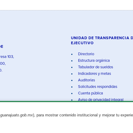
UNIDAD DE TRANSPARENCIA 
EJECUTIVO
DE
Directorio
resa 103,
Estructura orgánica
000,
Tabulador de sueldos
O.
Indicadores y metas
Auditorías
Solicitudes respondidas
Cuenta pública
Aviso de privacidad integral
.guanajuato.gob.mx
), para mostrar contenido institucional y mejorar tu experi
Aviso legal
© 2025 Gobierno del Estado de Guanajuato