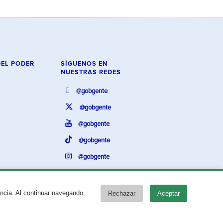
DEL PODER
SÍGUENOS EN
NUESTRAS REDES
@gobgente
@gobgente
@gobgente
@gobgente
@gobgente
@gobgente
encia. Al continuar navegando,
Rechazar
Aceptar