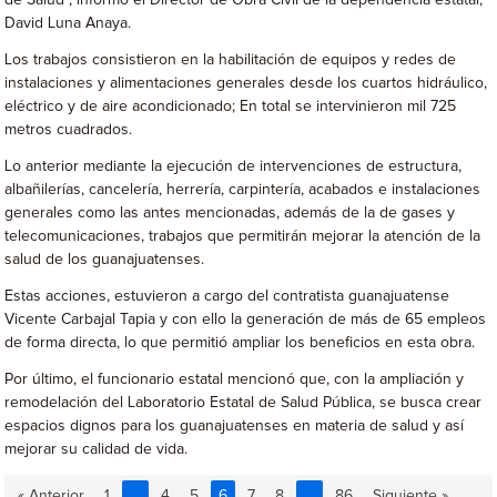
de Salud”, informó el Director de Obra Civil de la dependencia estatal,
David Luna Anaya.
Los trabajos consistieron en la habilitación de equipos y redes de
instalaciones y alimentaciones generales desde los cuartos hidráulico,
eléctrico y de aire acondicionado; En total se intervinieron mil 725
metros cuadrados.
Lo anterior mediante la ejecución de intervenciones de estructura,
albañilerías, cancelería, herrería, carpintería, acabados e instalaciones
generales como las antes mencionadas, además de la de gases y
telecomunicaciones, trabajos que permitirán mejorar la atención de la
salud de los guanajuatenses.
Estas acciones, estuvieron a cargo del contratista guanajuatense
Vicente Carbajal Tapia y con ello la generación de más de 65 empleos
de forma directa, lo que permitió ampliar los beneficios en esta obra.
Por último, el funcionario estatal mencionó que, con la ampliación y
remodelación del Laboratorio Estatal de Salud Pública, se busca crear
espacios dignos para los guanajuatenses en materia de salud y así
mejorar su calidad de vida.
« Anterior
1
…
4
5
6
7
8
…
86
Siguiente »