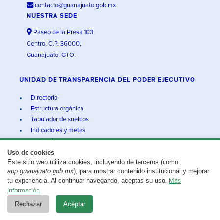
contacto@guanajuato.gob.mx
NUESTRA SEDE
Paseo de la Presa 103,
Centro, C.P. 36000,
Guanajuato, GTO.
UNIDAD DE TRANSPARENCIA DEL PODER EJECUTIVO
Directorio
Estructura orgánica
Tabulador de sueldos
Indicadores y metas
Auditorías
Uso de cookies
Solicitudes respondidas
Este sitio web utiliza cookies, incluyendo de terceros (como
Cuenta pública
app.guanajuato.gob.mx
), para mostrar contenido institucional y mejorar
Aviso de privacidad integral
tu experiencia. Al continuar navegando, aceptas su uso.
Más
información
SÍGUENOS EN
NUESTRAS REDES
Rechazar
Aceptar
@gobgente