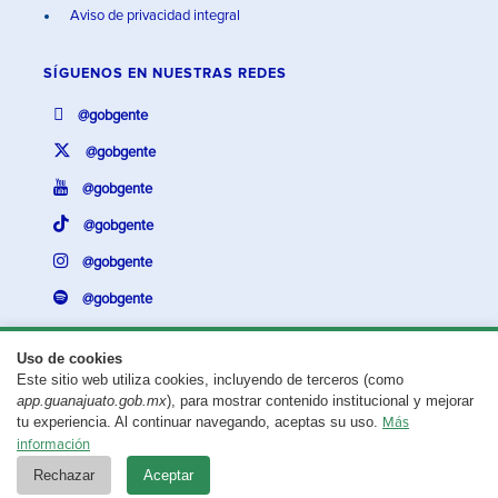
Aviso de privacidad integral
SÍGUENOS EN
NUESTRAS REDES
@gobgente
@gobgente
@gobgente
@gobgente
@gobgente
@gobgente
Uso de cookies
Este sitio web utiliza cookies, incluyendo de terceros (como
¿Existe algún problema con esta página?
Repórtalo aquí.
app.guanajuato.gob.mx
), para mostrar contenido institucional y mejorar
tu experiencia. Al continuar navegando, aceptas su uso.
Más
Aviso legal
© 2025 Gobierno del Estado de Guanajuato
información
Rechazar
Aceptar