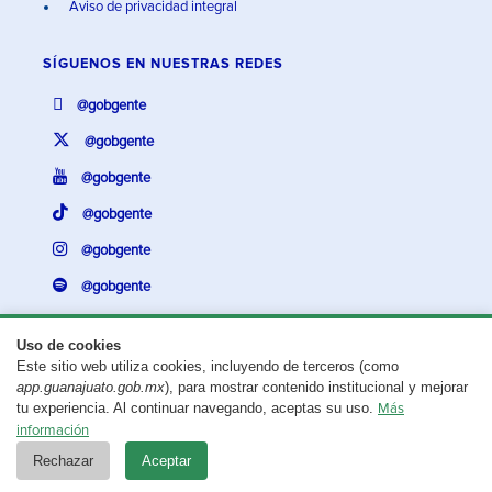
Aviso de privacidad integral
SÍGUENOS EN
NUESTRAS REDES
@gobgente
@gobgente
@gobgente
@gobgente
@gobgente
@gobgente
Uso de cookies
Este sitio web utiliza cookies, incluyendo de terceros (como
¿Existe algún problema con esta página?
Repórtalo aquí.
app.guanajuato.gob.mx
), para mostrar contenido institucional y mejorar
tu experiencia. Al continuar navegando, aceptas su uso.
Más
Aviso legal
© 2025 Gobierno del Estado de Guanajuato
información
Rechazar
Aceptar