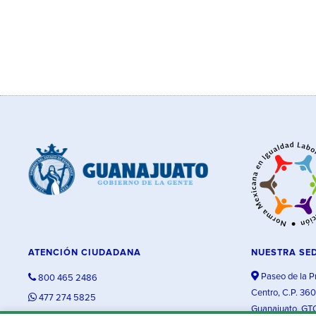
ATENCIÓN CIUDADANA
NUESTRA SE
Paseo de la P
800 465 2486
Centro, C.P. 36
477 274 5825
Guanajuato, GT