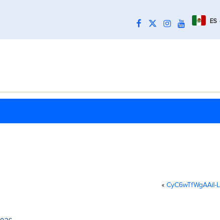
ES
«
CyC6wTfWgAAiI-L