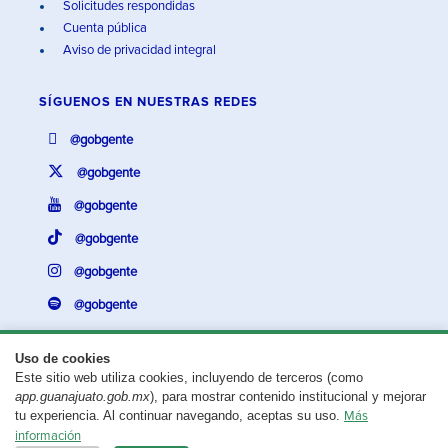
Solicitudes respondidas
Cuenta pública
Aviso de privacidad integral
SÍGUENOS EN
NUESTRAS REDES
@gobgente
@gobgente
@gobgente
@gobgente
@gobgente
@gobgente
Uso de cookies
Este sitio web utiliza cookies, incluyendo de terceros (como
¿Existe algún problema con esta página?
Repórtalo aquí.
app.guanajuato.gob.mx
), para mostrar contenido institucional y mejorar
tu experiencia. Al continuar navegando, aceptas su uso.
Más
Aviso legal
© 2025 Gobierno del Estado de Guanajuato
información