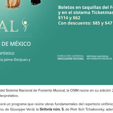
s del Sistema Nacional de Fomento Musical, la OSIM reúne en su edición
erpretativo.
ecerá un programa que reúne obras fundamentales del repertorio sinfó
ino
, de Giuseppe Verdi; la
Sinfonía núm. 5
, de Piotr Ilich Tchaikovsky; a