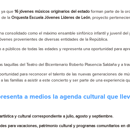
, ya que
16 jóvenes músicos originarios del estado
forman parte de la orq
s de la
Orquesta Escuela Jóvenes Líderes de León
, proyecto pertenecie
ha consolidado como el máximo ensamble sinfónico infantil y juvenil del 
venes provenientes de diversas entidades de la República.
ido a públicos de todas las edades y representa una oportunidad para ap
s taquillas del Teatro del Bicentenario Roberto Plasencia Saldaña y a tra
ortunidad para reconocer el talento de las nuevas generaciones de músi
las familias a asistir a este concierto y ser parte de una experiencia que
 presenta a medios la agenda cultural que ll
ística y cultural correspondiente a julio, agosto y septiembre.
vidades para vacaciones, patrimonio cultural y programas comunitarios en 