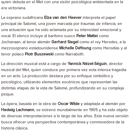
quien debuta en el Met con una visión psicológica ambientada en la
era victoriana.
La soprano sudafricana
Elza van den Heever
interpreta el papel
principal de Salomé, una joven marcada por traumas de infancia, en
una actuación que ha sido aclamada por su intensidad emocional y
vocal. El elenco incluye al barítono sueco
Peter Mattei
como
Jochanaan, al tenor alemán
Gerhard Siegel
como el rey Herodes, a la
mezzosoprano estadounidense
Michelle DeYoung
como Herodías y al
tenor polaco
Piotr Buszewski
como Narraboth.
La dirección musical está a cargo de
Yannick Nézet-Séguin
, director
musical del Met, quien conduce por primera vez esta intensa tragedia
en un acto. La producción destaca por su enfoque simbólico y
psicológico, utilizando elementos escénicos que representan las
distintas etapas de la vida de Salomé, profundizando en su compleja
psique.
La ópera, basada en la obra de
Oscar Wilde
y adaptada al alemán por
Hedwig Lachmann
, se estrenó mundialmente en 1905 y ha sido objeto
de diversas interpretaciones a lo largo de los años. Esta nueva versión
busca ofrecer una perspectiva contemporánea y conmovedora de la
historia clásica.