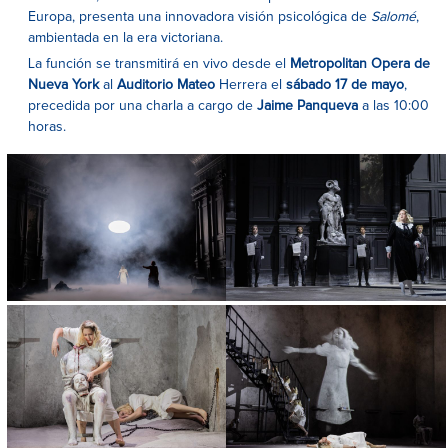
Europa, presenta una innovadora visión psicológica de
Salomé
,
ambientada en la era victoriana.
La función se transmitirá en vivo desde el
Metropolitan Opera de
Nueva York
al
Auditorio Mateo
Herrera el
sábado 17 de mayo
,
precedida por una charla a cargo de
Jaime Panqueva
a las 10:00
horas.