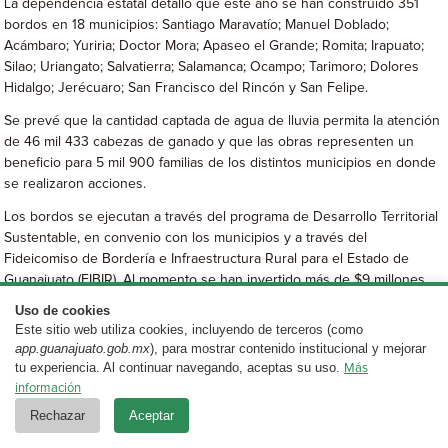
La dependencia estatal detalló que este año se han construido 351
bordos en 18 municipios: Santiago Maravatío; Manuel Doblado;
Acámbaro; Yuriria; Doctor Mora; Apaseo el Grande; Romita; Irapuato;
Silao; Uriangato; Salvatierra; Salamanca; Ocampo; Tarimoro; Dolores
Hidalgo; Jerécuaro; San Francisco del Rincón y San Felipe.
Se prevé que la cantidad captada de agua de lluvia permita la atención
de 46 mil 433 cabezas de ganado y que las obras representen un
beneficio para 5 mil 900 familias de los distintos municipios en donde
se realizaron acciones.
Los bordos se ejecutan a través del programa de Desarrollo Territorial
Sustentable, en convenio con los municipios y a través del
Fideicomiso de Bordería e Infraestructura Rural para el Estado de
Guanajuato (FIBIR). Al momento se han invertido más de $9 millones
57 mil pesos en estas acciones.
Uso de cookies
Este sitio web utiliza cookies, incluyendo de terceros (como
El programa también contempla acciones de desazolve, conservación,
app.guanajuato.gob.mx
), para mostrar contenido institucional y mejorar
rehabilitación, mejoramiento de obras de bordería para abrevaderos,
tu experiencia. Al continuar navegando, aceptas su uso.
Más
captación de lluvias, control de avenidas, mejoramiento de pastizales,
información
así como la atención de cauces, drenes y vasos de captación a través
Rechazar
Aceptar
del uso de maquinaria.