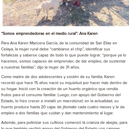
“Somos emprendedoras en el medio rural”: Ana Karen
Para Ana Karen Mancera García, de la comunidad de San Elías en
Celaya, la mujer rural debe “cambiarse el chip”, identificar sus
fortalezas y saberse capaz de todo lo que puede lograr: “porque ya lo
hacemos, somos capaces de emprender, de dar empleo, de sustentar
a nuestras familias”, dijo la mujer de 31 años.
Como madre de dos adolescentes y sostén de su familia, Karen
recordó que hace 15 años nació su inquietud por hacer más dentro de
su hogar. Inició con la creación de un huerto orgánico que rendía
frutos para el consumo familiar. Luego, con apoyo del Gobierno del
Estado, lo hizo crecer e instaló un macrotúnel; en la actualidad, su
huerto produce hasta 20 cajas de jitomate cada cuatro meses y le da
empleo a dos familias que cuidan y dan mantenimiento al lugar.
Además, para polinizar sus cultivos comenzó la crianza de abejas, para
lo que también recibió apoyo del Gobierno del Estado con cajones