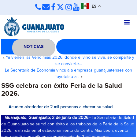
ES
NOTICIAS
«
Ya vienen las Vendimias 2026, donde el vino se vive, se comparte y
se convierte…
La Secretaría de Economía vincula a empresas guanajuatenses con
Toyotetsu a…
»
SSG celebra con éxito Feria de la Salud
2026.
Acuden alrededor de 2 mil personas a checar su salud.
Guanajuato, Guanajuato; 2 de junio de 2026.-
La Secretaría de Salud
de Guanajuato se sumó con éxito a los trabajos de la Feria de la Salud
2026, realizada en el estacionamiento de Centro Max León, evento