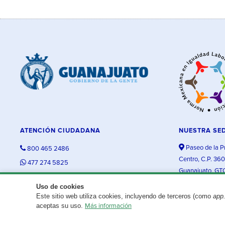
ATENCIÓN CIUDADANA
NUESTRA SE
Paseo de la P
800 465 2486
Centro, C.P. 36
477 274 5825
Guanajuato, GT
contacto@guanajuato.gob.mx
Uso de cookies
Este sitio web utiliza cookies, incluyendo de terceros (como
app
¿Existe algún problema con esta página?
Repórtalo aquí.
aceptas su uso.
Más información