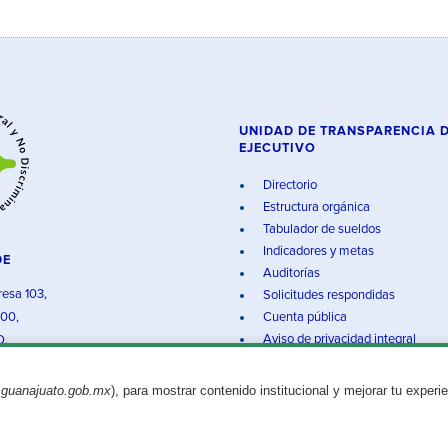
UNIDAD DE TRANSPARENCIA 
EJECUTIVO
Directorio
Estructura orgánica
Tabulador de sueldos
Indicadores y metas
DE
Auditorías
resa 103,
Solicitudes respondidas
000,
Cuenta pública
Aviso de privacidad integral
O.
.guanajuato.gob.mx
), para mostrar contenido institucional y mejorar tu experi
Aviso legal
© 2025 Gobierno del Estado de Guanajuato