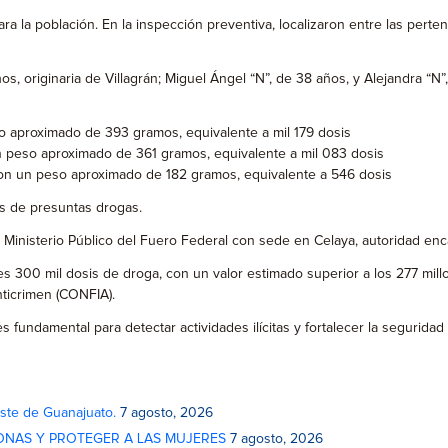
para la población. En la inspección preventiva, localizaron entre las per
 originaria de Villagrán; Miguel Ángel “N”, de 38 años, y Alejandra “N”,
so aproximado de 393 gramos, equivalente a mil 179 dosis
n peso aproximado de 361 gramos, equivalente a mil 083 dosis
, con un peso aproximado de 182 gramos, equivalente a 546 dosis
is de presuntas drogas.
Ministerio Público del Fuero Federal con sede en Celaya, autoridad enc
es 300 mil dosis de droga, con un valor estimado superior a los 277 mi
nticrimen (CONFIA).
s fundamental para detectar actividades ilícitas y fortalecer la seguridad
este de Guanajuato.
7 agosto, 2026
ONAS Y PROTEGER A LAS MUJERES
7 agosto, 2026