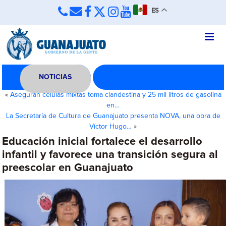
ES
NOTICIAS
«
Aseguran células mixtas toma clandestina y 25 mil litros de gasolina
en…
La Secretaría de Cultura de Guanajuato presenta NOVA, una obra de
Víctor Hugo…
»
Educación inicial fortalece el desarrollo
infantil y favorece una transición segura al
preescolar en Guanajuato