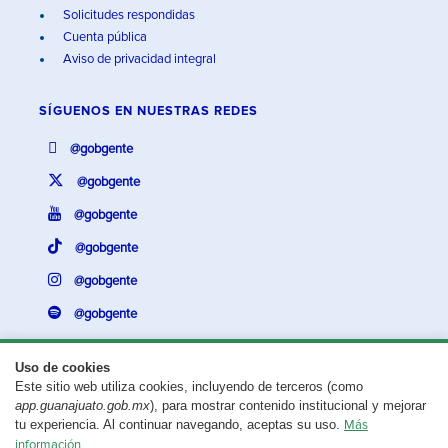
Solicitudes respondidas
Cuenta pública
Aviso de privacidad integral
SÍGUENOS EN
NUESTRAS REDES
@gobgente
@gobgente
@gobgente
@gobgente
@gobgente
@gobgente
Uso de cookies
Este sitio web utiliza cookies, incluyendo de terceros (como
¿Existe algún problema con esta página?
Repórtalo aquí.
app.guanajuato.gob.mx
), para mostrar contenido institucional y mejorar
tu experiencia. Al continuar navegando, aceptas su uso.
Más
Aviso legal
© 2025 Gobierno del Estado de Guanajuato
información