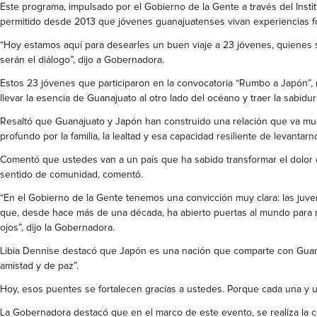
Este programa, impulsado por el Gobierno de la Gente a través del Inst
permitido desde 2013 que jóvenes guanajuatenses vivan experiencias for
“Hoy estamos aquí para desearles un buen viaje a 23 jóvenes, quienes
serán el diálogo”, dijo a Gobernadora.
Estos 23 jóvenes que participaron en la convocatoria “Rumbo a Japón”, 
llevar la esencia de Guanajuato al otro lado del océano y traer la sabidur
Resaltó que Guanajuato y Japón han construido una relación que va much
profundo por la familia, la lealtad y esa capacidad resiliente de levantar
Comentó que ustedes van a un país que ha sabido transformar el dolor en p
sentido de comunidad, comentó.
“En el Gobierno de la Gente tenemos una convicción muy clara: las ju
que, desde hace más de una década, ha abierto puertas al mundo para n
ojos”, dijo la Gobernadora.
Libia Dennise destacó que Japón es una nación que comparte con Guana
amistad y de paz”.
Hoy, esos puentes se fortalecen gracias a ustedes. Porque cada una y u
La Gobernadora destacó que en el marco de este evento, se realiza la c