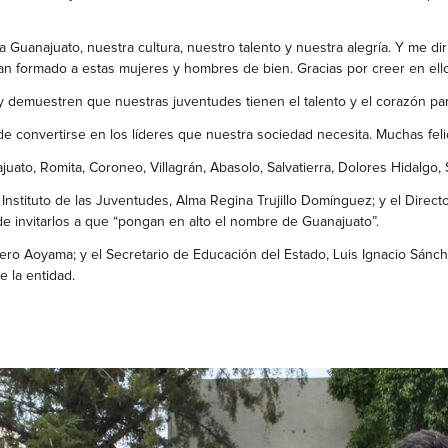
a Guanajuato, nuestra cultura, nuestro talento y nuestra alegría. Y me d
formado a estas mujeres y hombres de bien. Gracias por creer en ellos, 
 demuestren que nuestras juventudes tienen el talento y el corazón pa
a de convertirse en los líderes que nuestra sociedad necesita. Muchas fe
to, Romita, Coroneo, Villagrán, Abasolo, Salvatierra, Dolores Hidalgo, S
l Instituto de las Juventudes, Alma Regina Trujillo Domínguez; y el Dir
e invitarlos a que “pongan en alto el nombre de Guanajuato”.
ro Aoyama; y el Secretario de Educación del Estado, Luis Ignacio Sánch
e la entidad.