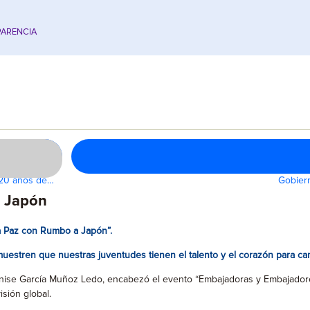
ARENCIA
n 20 años de…
Gobiern
a Japón
a Paz con Rumbo a Japón”.
estren que nuestras juventudes tienen el talento y el corazón para ca
nnise García Muñoz Ledo, encabezó el evento “Embajadoras y Embajadores 
sión global.