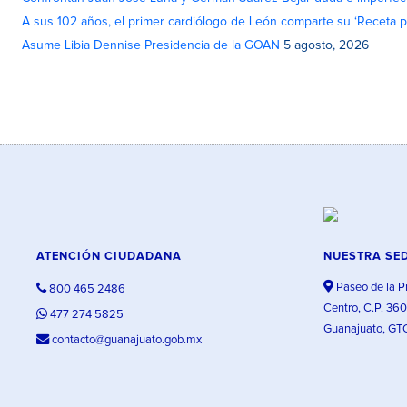
A sus 102 años, el primer cardiólogo de León comparte su ‘Receta par
Asume Libia Dennise Presidencia de la GOAN
5 agosto, 2026
ATENCIÓN CIUDADANA
NUESTRA SE
Paseo de la P
800 465 2486
Centro, C.P. 36
477 274 5825
Guanajuato, GT
contacto@guanajuato.gob.mx