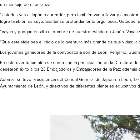
un mensaje de esperanza.
“Ustedes van a Japón a aprender, pero también van a llevar y a mostrar 
logro también es suyo. Siéntanse profundamente orgullosos. Ustedes han 
“Vayan y pongan en alto el nombre de nuestro estado en Japón. Vayan y
“Que este viaje sea el inicio de la aventura más grande de sus vidas: l
Los jóvenes ganadores de la convocatoria son de León, Pénjamo, Guanajua
En este evento también se contó con la participación de la Directora de
desearon éxito a los 23 Embajadoras y Embajadores de la Paz; además d
Además se tuvo la asistencia del Cónsul General de Japón en León, Take
Ayuntamiento de León, y directivos de diferentes planteles educativos d