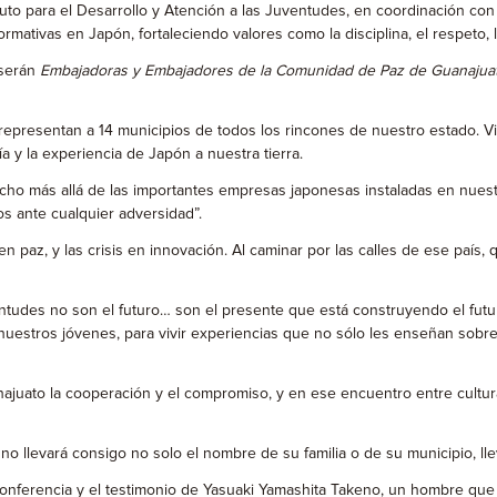
ituto para el Desarrollo y Atención a las Juventudes, en coordinación c
mativas en Japón, fortaleciendo valores como la disciplina, el respeto,
 serán
Embajadoras y
Embajadores de la Comunidad de Paz de Guanajua
representan a 14 municipios de todos los rincones de nuestro estado. Vi
ía y la experiencia de Japón a nuestra tierra.
o más allá de las importantes empresas japonesas instaladas en nuestra 
nos ante cualquier adversidad”.
az, y las crisis en innovación. Al caminar por las calles de ese país, qu
ventudes no son el futuro… son el presente que está construyendo el f
uestros jóvenes, para vivir experiencias que no sólo les enseñan sobre
juato la cooperación y el compromiso, y en ese encuentro entre cultur
no llevará consigo no solo el nombre de su familia o de su municipio, l
onferencia y el testimonio de Yasuaki Yamashita Takeno, un hombre que s