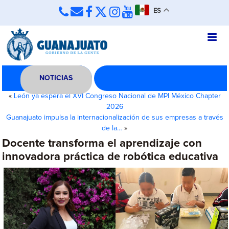
ES
NOTICIAS
«
León ya espera el XVI Congreso Nacional de MPI México Chapter
2026
Guanajuato impulsa la internacionalización de sus empresas a través
de la…
»
Docente transforma el aprendizaje con
innovadora práctica de robótica educativa