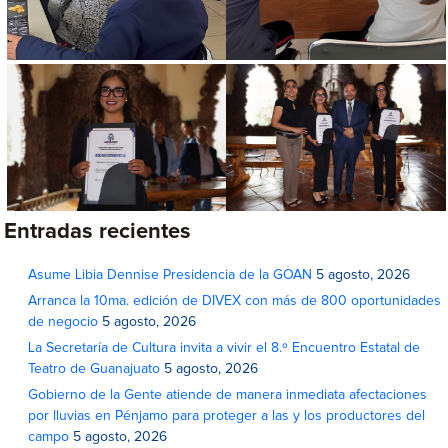
Entradas recientes
Asume Libia Dennise Presidencia de la GOAN
5 agosto, 2026
Arranca la 10ma. edición de DIVEX con más de 800 oportunidades
de negocio
5 agosto, 2026
La Secretaría de Cultura invita a vivir el 8.º Encuentro Estatal de
Teatro de Guanajuato
5 agosto, 2026
Gobierno de la Gente atiende de manera inmediata afectaciones
por lluvias en Pénjamo para proteger a las y los productores del
campo
5 agosto, 2026