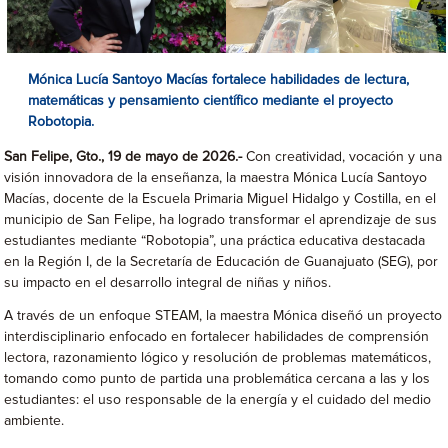
M
ó
nica Luc
í
a Santoyo Mac
í
as fortalece habilidades de lectura,
matem
á
ticas y pensamiento cient
í
fico mediante el proyecto
Robotopia.
San Felipe, Gto., 19 de mayo de 2026.-
Con creatividad, vocación y una
visión innovadora de la enseñanza, la maestra Mónica Lucía Santoyo
Macías, docente de la Escuela Primaria Miguel Hidalgo y Costilla, en el
municipio de San Felipe, ha logrado transformar el aprendizaje de sus
estudiantes mediante “Robotopia”, una práctica educativa destacada
en la Región I, de la Secretaría de Educación de Guanajuato (SEG), por
su impacto en el desarrollo integral de niñas y niños.
A través de un enfoque STEAM, la maestra Mónica diseñó un proyecto
interdisciplinario enfocado en fortalecer habilidades de comprensión
lectora, razonamiento lógico y resolución de problemas matemáticos,
tomando como punto de partida una problemática cercana a las y los
estudiantes: el uso responsable de la energía y el cuidado del medio
ambiente.