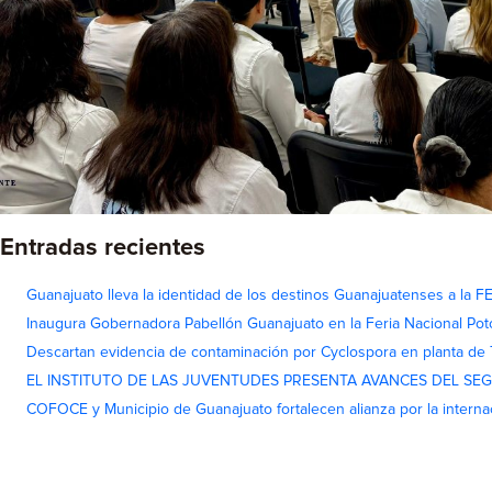
Entradas recientes
Guanajuato lleva la identidad de los destinos Guanajuatenses a la
Inaugura Gobernadora Pabellón Guanajuato en la Feria Nacional Pot
Descartan evidencia de contaminación por Cyclospora en planta de
EL INSTITUTO DE LAS JUVENTUDES PRESENTA AVANCES DEL SE
COFOCE y Municipio de Guanajuato fortalecen alianza por la interna