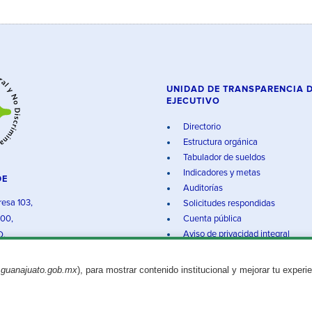
UNIDAD DE TRANSPARENCIA 
EJECUTIVO
Directorio
Estructura orgánica
Tabulador de sueldos
Indicadores y metas
DE
Auditorías
resa 103,
Solicitudes respondidas
000,
Cuenta pública
Aviso de privacidad integral
O.
.guanajuato.gob.mx
), para mostrar contenido institucional y mejorar tu experi
Aviso legal
© 2025 Gobierno del Estado de Guanajuato