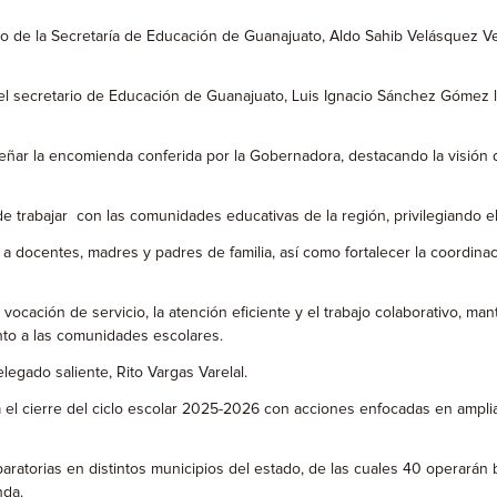
e la Secretaría de Educación de Guanajuato, Aldo Sahib Velásquez Ve
, el secretario de Educación de Guanajuato, Luis Ignacio Sánchez Gómez l
peñar la encomienda conferida por la Gobernadora, destacando la visión 
rabajar con las comunidades educativas de la región, privilegiando el di
a docentes, madres y padres de familia, así como fortalecer la coordina
vocación de servicio, la atención eficiente y el trabajo colaborativo, m
nto a las comunidades escolares.
legado saliente, Rito Vargas Varelal.
 el cierre del ciclo escolar 2025-2026 con acciones enfocadas en amplia
ratorias en distintos municipios del estado, de las cuales 40 operarán b
nda.