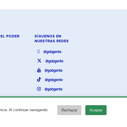
DEL PODER
SÍGUENOS EN
NUESTRAS REDES
@gobgente
@gobgente
@gobgente
@gobgente
@gobgente
@gobgente
encia. Al continuar navegando,
Rechazar
Aceptar