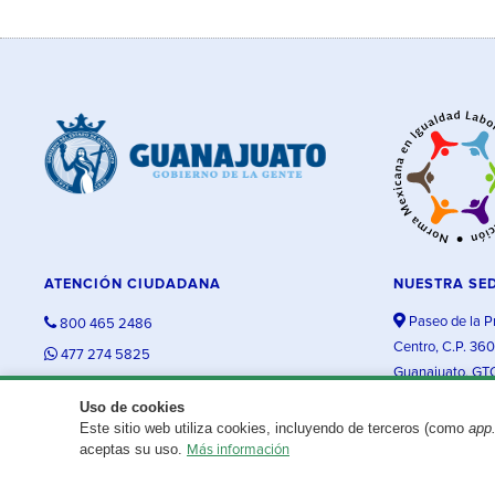
ATENCIÓN CIUDADANA
NUESTRA SE
Paseo de la P
800 465 2486
Centro, C.P. 36
477 274 5825
Guanajuato, GT
contacto@guanajuato.gob.mx
Uso de cookies
Este sitio web utiliza cookies, incluyendo de terceros (como
app
¿Existe algún problema con esta página?
Repórtalo aquí.
aceptas su uso.
Más información