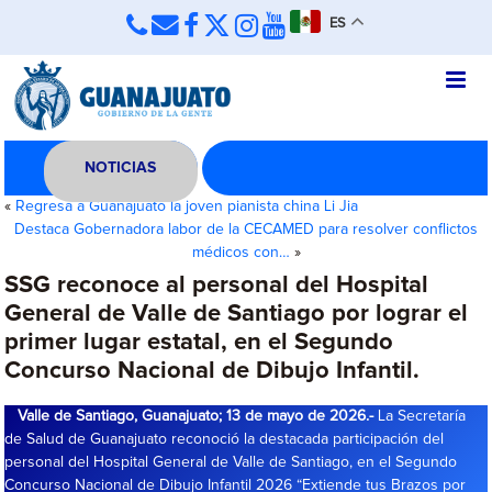
ES
NOTICIAS
«
Regresa a Guanajuato la joven pianista china Li Jia
Destaca Gobernadora labor de la CECAMED para resolver conflictos
médicos con…
»
SSG reconoce al personal del Hospital
General de Valle de Santiago por lograr el
primer lugar estatal, en el Segundo
Concurso Nacional de Dibujo Infantil.
Valle de Santiago, Guanajuato; 13 de mayo de 2026.-
La Secretaría
de Salud de Guanajuato reconoció la destacada participación del
personal del Hospital General de Valle de Santiago, en el Segundo
Concurso Nacional de Dibujo Infantil 2026 “Extiende tus Brazos por