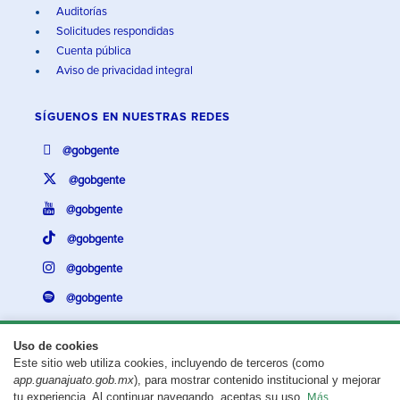
Auditorías
Solicitudes respondidas
Cuenta pública
Aviso de privacidad integral
SÍGUENOS EN
NUESTRAS REDES
@gobgente
@gobgente
@gobgente
@gobgente
@gobgente
@gobgente
Uso de cookies
Este sitio web utiliza cookies, incluyendo de terceros (como
¿Existe algún problema con esta página?
Repórtalo aquí.
app.guanajuato.gob.mx
), para mostrar contenido institucional y mejorar
tu experiencia. Al continuar navegando, aceptas su uso.
Más