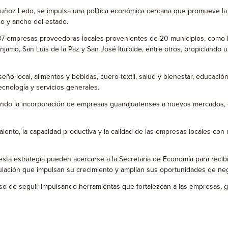
 Muñoz Ledo, se impulsa una política económica cercana que promueve la
go y ancho del estado.
87 empresas proveedoras locales provenientes de 20 municipios, como Le
mo, San Luis de la Paz y San José Iturbide, entre otros, propiciando un
o local, alimentos y bebidas, cuero-textil, salud y bienestar, educación
ecnología y servicios generales.
cilitando la incorporación de empresas guanajuatenses a nuevos mercados, 
lento, la capacidad productiva y la calidad de las empresas locales co
ta estrategia pueden acercarse a la Secretaría de Economía para recibi
ulación que impulsan su crecimiento y amplían sus oportunidades de ne
so de seguir impulsando herramientas que fortalezcan a las empresas,