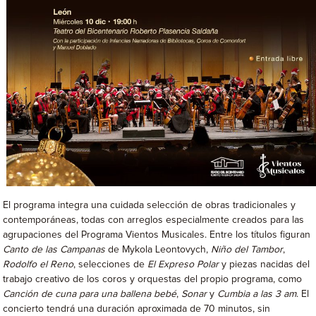
El programa integra una cuidada selección de obras tradicionales y
contemporáneas, todas con arreglos especialmente creados para las
agrupaciones del Programa Vientos Musicales. Entre los títulos figuran
Canto de las Campanas
de Mykola Leontovych,
Niño del Tambor
,
Rodolfo el Reno
, selecciones de
El Expreso Polar
y piezas nacidas del
trabajo creativo de los coros y orquestas del propio programa, como
Canción de cuna para una ballena bebé
,
Sonar
y
Cumbia a las 3 am
. El
concierto tendrá una duración aproximada de 70 minutos, sin