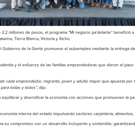
2.2 millones de pesos, el programa “Mi negocio pa’delante” benefició a 
arina, Tierra Blanca, Victoria y Xichú.
l Gobierno de la Gente promueve el autoempleo mediante la entrega de p
 valentía y el esfuerzo de las familias emprendedoras que dieron el paso 
n de cada emprendedor, migrante, joven y adulto mayor que apuesta por tr
 para todas y todos”
, dijo.
equilibrar y diversificar la economía con acciones que promueven la paz,
economía interna del estado impulsando sectores carpintería, alimentos, s
ma su compromiso con un desarrollo incluyente y sostenible, garantizand