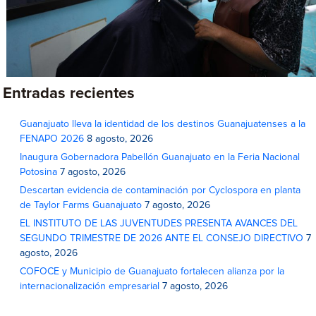
Entradas recientes
Guanajuato lleva la identidad de los destinos Guanajuatenses a la
FENAPO 2026
8 agosto, 2026
Inaugura Gobernadora Pabellón Guanajuato en la Feria Nacional
Potosina
7 agosto, 2026
Descartan evidencia de contaminación por Cyclospora en planta
de Taylor Farms Guanajuato
7 agosto, 2026
EL INSTITUTO DE LAS JUVENTUDES PRESENTA AVANCES DEL
SEGUNDO TRIMESTRE DE 2026 ANTE EL CONSEJO DIRECTIVO
7
agosto, 2026
COFOCE y Municipio de Guanajuato fortalecen alianza por la
internacionalización empresarial
7 agosto, 2026