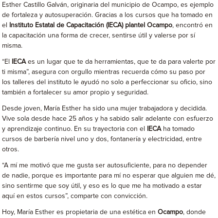
Esther Castillo Galván, originaria del municipio de Ocampo, es ejemplo
de fortaleza y autosuperación. Gracias a los cursos que ha tomado en
el
Instituto Estatal de Capacitación (IECA) plantel Ocampo
, encontró en
la capacitación una forma de crecer, sentirse útil y valerse por sí
misma.
“El
IECA
es un lugar que te da herramientas, que te da para valerte por
ti misma”, asegura con orgullo mientras recuerda cómo su paso por
los talleres del instituto le ayudó no solo a perfeccionar su oficio, sino
también a fortalecer su amor propio y seguridad.
Desde joven, María Esther ha sido una mujer trabajadora y decidida.
Vive sola desde hace 25 años y ha sabido salir adelante con esfuerzo
y aprendizaje continuo. En su trayectoria con el
IECA
ha tomado
cursos de barbería nivel uno y dos, fontanería y electricidad, entre
otros.
“A mí me motivó que me gusta ser autosuficiente, para no depender
de nadie, porque es importante para mí no esperar que alguien me dé,
sino sentirme que soy útil, y eso es lo que me ha motivado a estar
aquí en estos cursos”, comparte con convicción.
Hoy, María Esther es propietaria de una estética en
Ocampo
, donde