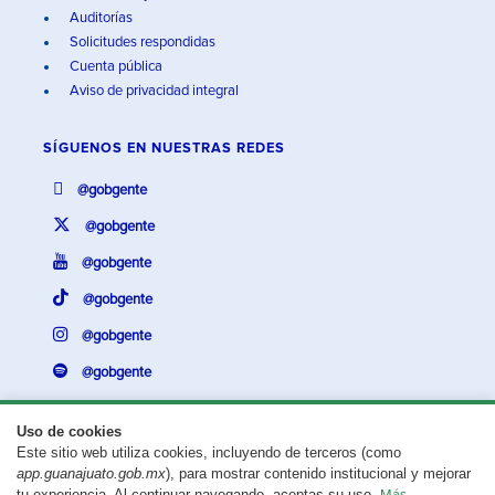
Auditorías
Solicitudes respondidas
Cuenta pública
Aviso de privacidad integral
SÍGUENOS EN
NUESTRAS REDES
@gobgente
@gobgente
@gobgente
@gobgente
@gobgente
@gobgente
Uso de cookies
Este sitio web utiliza cookies, incluyendo de terceros (como
¿Existe algún problema con esta página?
Repórtalo aquí.
app.guanajuato.gob.mx
), para mostrar contenido institucional y mejorar
tu experiencia. Al continuar navegando, aceptas su uso.