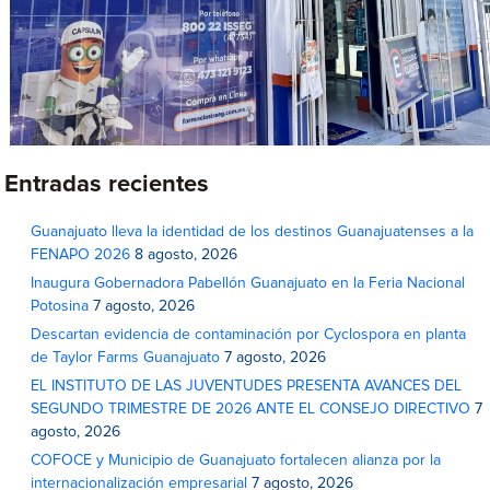
Entradas recientes
Guanajuato lleva la identidad de los destinos Guanajuatenses a la
FENAPO 2026
8 agosto, 2026
Inaugura Gobernadora Pabellón Guanajuato en la Feria Nacional
Potosina
7 agosto, 2026
Descartan evidencia de contaminación por Cyclospora en planta
de Taylor Farms Guanajuato
7 agosto, 2026
EL INSTITUTO DE LAS JUVENTUDES PRESENTA AVANCES DEL
SEGUNDO TRIMESTRE DE 2026 ANTE EL CONSEJO DIRECTIVO
7
agosto, 2026
COFOCE y Municipio de Guanajuato fortalecen alianza por la
internacionalización empresarial
7 agosto, 2026