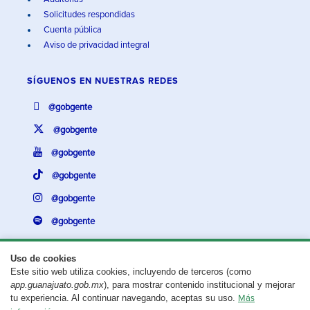
Solicitudes respondidas
Cuenta pública
Aviso de privacidad integral
SÍGUENOS EN
NUESTRAS REDES
@gobgente
@gobgente
@gobgente
@gobgente
@gobgente
@gobgente
Uso de cookies
Este sitio web utiliza cookies, incluyendo de terceros (como
¿Existe algún problema con esta página?
Repórtalo aquí.
app.guanajuato.gob.mx
), para mostrar contenido institucional y mejorar
tu experiencia. Al continuar navegando, aceptas su uso.
Más
Aviso legal
© 2025 Gobierno del Estado de Guanajuato