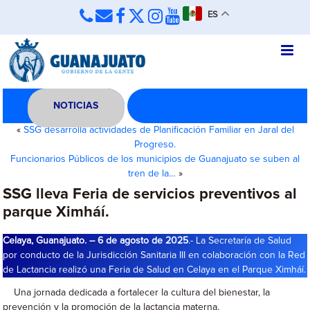
ES
NOTICIAS
«
SSG desarrolla actividades de Planificación Familiar en Jaral del
Progreso.
Funcionarios Públicos de los municipios de Guanajuato se suben al
tren de la…
»
SSG lleva Feria de servicios preventivos al
parque Ximháí.
Celaya, Guanajuato. – 6 de agosto de 2025
.- La Secretaría de Salud
por conducto de la Jurisdicción Sanitaria III en colaboración con la Red
de Lactancia realizó una Feria de Salud en Celaya en el Parque Ximháí.
Una jornada dedicada a fortalecer la cultura del bienestar, la
prevención y la promoción de la lactancia materna.