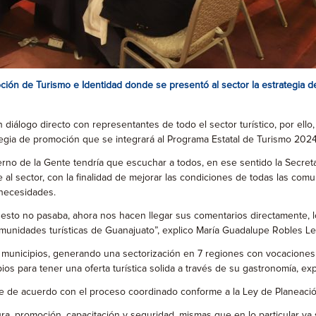
oción de Turismo e Identidad donde se presentó al sector la estrategia 
iálogo directo con representantes de todo el sector turístico, por ello,
tegia de promoción que se integrará al Programa Estatal de Turismo 202
no de la Gente tendría que escuchar a todos, en ese sentido la Secreta
e al sector, con la finalidad de mejorar las condiciones de todas las co
 necesidades.
 esto no pasaba, ahora nos hacen llegar sus comentarios directamente, 
munidades turísticas de Guanajuato”, explico María Guadalupe Robles Le
6 municipios, generando una sectorización en 7 regiones con vocaciones t
os para tener una oferta turística solida a través de su gastronomía, expe
bre de acuerdo con el proceso coordinado conforme a la Ley de Planeaci
ura, promoción, capacitación y seguridad, mismas que en lo particular ya