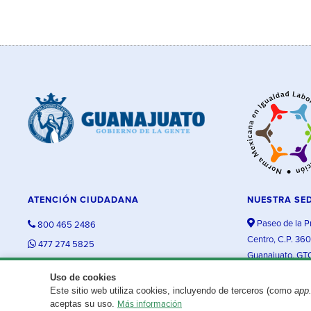
ATENCIÓN CIUDADANA
NUESTRA SE
Paseo de la P
800 465 2486
Centro, C.P. 36
477 274 5825
Guanajuato, GT
contacto@guanajuato.gob.mx
Uso de cookies
Este sitio web utiliza cookies, incluyendo de terceros (como
app
¿Existe algún problema con esta página?
Repórtalo aquí.
aceptas su uso.
Más información