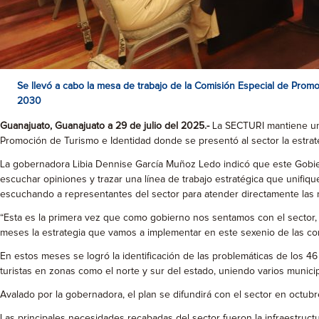
Se llevó a cabo la mesa de trabajo de la Comisión Especial de Prom
2030
Guanajuato, Guanajuato a 29 de julio del 2025.-
La SECTURI mantiene un d
Promoción de Turismo e Identidad donde se presentó al sector la estra
La gobernadora Libia Dennise García Muñoz Ledo indicó que este Gobier
escuchar opiniones y trazar una línea de trabajo estratégica que unifiqu
escuchando a representantes del sector para atender directamente las
“Esta es la primera vez que como gobierno nos sentamos con el sector,
meses la estrategia que vamos a implementar en este sexenio de las co
En estos meses se logró la identificación de las problemáticas de los 4
turistas en zonas como el norte y sur del estado, uniendo varios municipi
Avalado por la gobernadora, el plan se difundirá con el sector en octu
Las principales necesidades recabadas del sector fueron la infraestruct