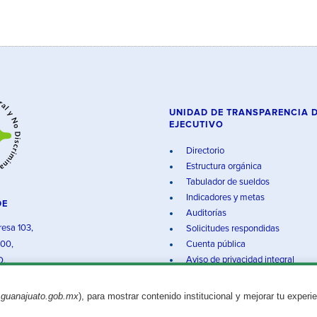
UNIDAD DE TRANSPARENCIA 
EJECUTIVO
Directorio
Estructura orgánica
Tabulador de sueldos
Indicadores y metas
DE
Auditorías
resa 103,
Solicitudes respondidas
000,
Cuenta pública
Aviso de privacidad integral
O.
.guanajuato.gob.mx
), para mostrar contenido institucional y mejorar tu experi
Aviso legal
© 2025 Gobierno del Estado de Guanajuato