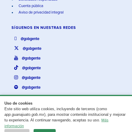
Cuenta pública
Aviso de privacidad integral
SÍGUENOS EN
NUESTRAS REDES
@gobgente
@gobgente
@gobgente
@gobgente
@gobgente
@gobgente
Uso de cookies
Este sitio web utiliza cookies, incluyendo de terceros (como
¿Existe algún problema con esta página?
Repórtalo aquí.
app.guanajuato.gob.mx
), para mostrar contenido institucional y mejorar
tu experiencia. Al continuar navegando, aceptas su uso.
Más
Aviso legal
© 2025 Gobierno del Estado de Guanajuato
información