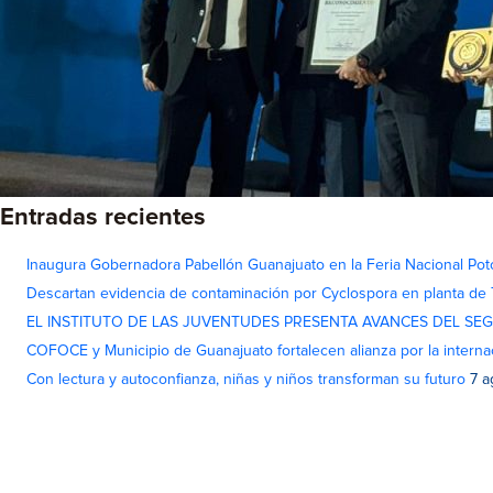
Entradas recientes
Inaugura Gobernadora Pabellón Guanajuato en la Feria Nacional Pot
Descartan evidencia de contaminación por Cyclospora en planta de
EL INSTITUTO DE LAS JUVENTUDES PRESENTA AVANCES DEL SE
COFOCE y Municipio de Guanajuato fortalecen alianza por la interna
Con lectura y autoconfianza, niñas y niños transforman su futuro
7 a