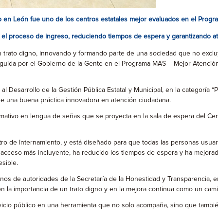
o en León fue uno de los centros estatales mejor evaluados en el Progr
el proceso de ingreso, reduciendo tiempos de espera y garantizando at
on trato digno, innovando y formando parte de una sociedad que no excluy
nguida por el Gobierno de la Gente en el Programa MAS – Mejor Atención
al Desarrollo de la Gestión Pública Estatal y Municipal, en la categoría 
de una buena práctica innovadora en atención ciudadana.
rmativo en lengua de señas que se proyecta en la sala de espera del Ce
entro de Internamiento, y está diseñado para que todas las personas usu
n acceso más incluyente, ha reducido los tiempos de espera y ha mejorado
sible.
manos de autoridades de la Secretaría de la Honestidad y Transparencia,
en la importancia de un trato digno y en la mejora continua como un cami
vicio público en una herramienta que no solo acompaña, sino que tambié