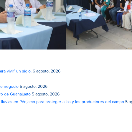
a vivir’ un siglo.
6 agosto, 2026
de negocio
5 agosto, 2026
atro de Guanajuato
5 agosto, 2026
lluvias en Pénjamo para proteger a las y los productores del campo
5 a