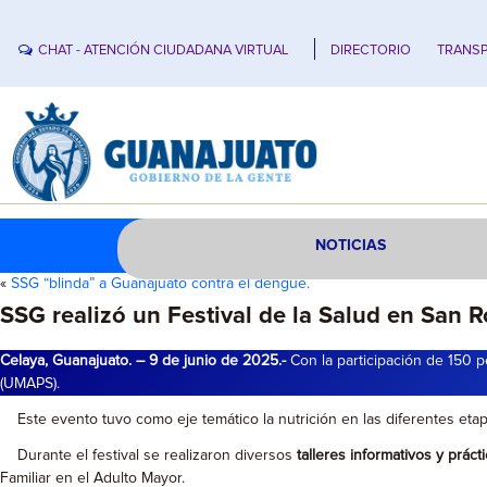
CHAT - ATENCIÓN CIUDADANA VIRTUAL
DIRECTORIO
TRANSP
NOTICIAS
«
SSG “blinda” a Guanajuato contra el dengue.
SSG realizó un Festival de la Salud en San
Celaya, Guanajuato. – 9 de junio de 2025.-
Con la participación de 150 
(UMAPS).
Este evento tuvo como eje temático la nutrición en las diferentes etap
Durante el festival se realizaron diversos
talleres informativos y prácti
Familiar en el Adulto Mayor.