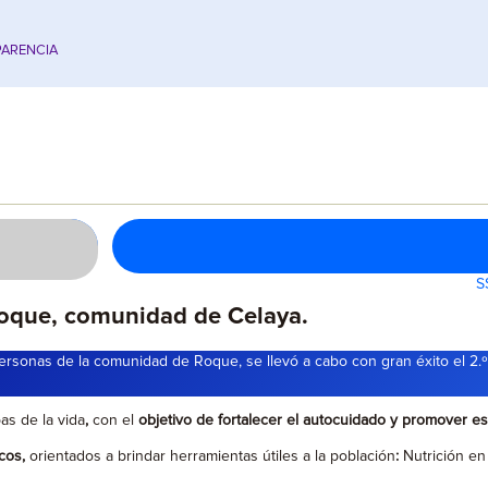
ARENCIA
S
 Roque, comunidad de Celaya.
personas de la comunidad de Roque, se llevó a cabo con gran éxito el 2.º
as de la vida
,
con el
objetivo de fortalecer el autocuidado y promover es
cos,
orientados a brindar herramientas útiles a la población
:
Nutrición en