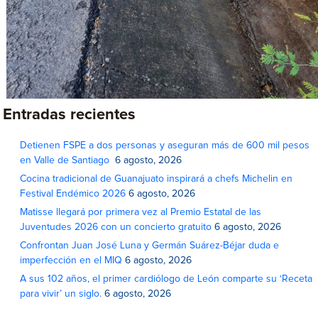
Entradas recientes
Detienen FSPE a dos personas y aseguran más de 600 mil pesos
en Valle de Santiago
6 agosto, 2026
Cocina tradicional de Guanajuato inspirará a chefs Michelin en
Festival Endémico 2026
6 agosto, 2026
Matisse llegará por primera vez al Premio Estatal de las
Juventudes 2026 con un concierto gratuito
6 agosto, 2026
Confrontan Juan José Luna y Germán Suárez-Béjar duda e
imperfección en el MIQ
6 agosto, 2026
A sus 102 años, el primer cardiólogo de León comparte su ‘Receta
para vivir’ un siglo.
6 agosto, 2026