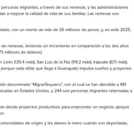
 personas migrantes, a través de sus remesas, y las administraciones
an a mejorar la calidad de vida de sus familias. Las remesas son
Estado, con un monto de más de 26 millones de pesos; y, en este 2025,
pto de remesas, teniendo un incremento en comparación a los dos años
173 millones de dólares).
eón (135.4 mdd), San Luis de la Paz (119.2 mdd), Irapuato (67.1 mdd),
al, porque cada dólar que llega a Guanajuato impulsa sueños y proyectos
do denominado “MigranTequiero”, con el cual se han atendido a 481
ubicadas en Estados Unidos, y 244 son personas migrantes retornadas a
s van desde proyectos productivos para emprender un negocio, apoyos
os.
 comunidades de origen y les damos la mano cuando son deportadas,