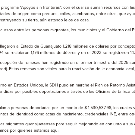
programa “Apoyos sin fronteras”, con el cual se suman recursos con las
dades de origen como parques, calles, alumbrados, entre otras, que ayud
struyendo su tierra, aún estando lejos de casa.
cursos entre las personas migrantes, los municipios y el Gobierno del 
, llegaron al Estado de Guanajuato 1,218 millones de dólares por conce
4 se recibieron 1,176 millones de dólares y en el 2023 se registraron 1,
cepción de remesas han registrado en el primer trimestre del 2025 son: L
 mdd). Estas remesas son vitales para la reactivación de le economía loc
no en Estados Unidos, la SDH puso en marcha el Plan de Retorno Asisti
ndidas por posibles deportaciones a través de las Oficinas de Enlace 
plan a personas deportadas por un monto de $ 1,530,537.96, los cuale
tos de identidad como actas de nacimiento, credenciales INE, entre otr
nas migrantes guanajuatenses para seguir mejorando en conjunto a sus
amos por quiénes estamos aquí.