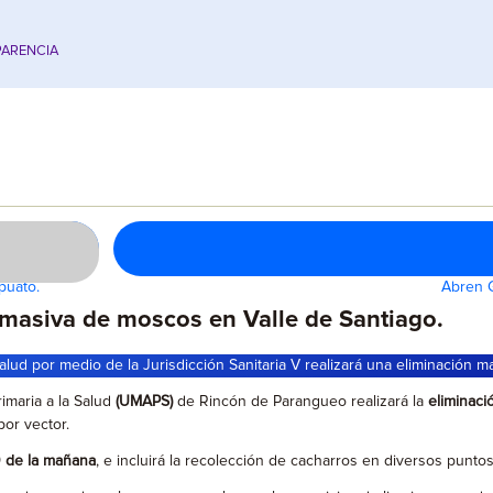
ARENCIA
puato.
Abren G
masiva de moscos en Valle de Santiago.
lud por medio de la Jurisdicción Sanitaria V realizará una eliminación m
imaria a la Salud
(UMAPS)
de Rincón de Parangueo realizará la
eliminaci
or vector.
0 de la mañana
, e incluirá la recolección de cacharros en diversos punto