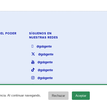
DEL PODER
SÍGUENOS EN
NUESTRAS REDES
@gobgente
@gobgente
@gobgente
@gobgente
@gobgente
@gobgente
encia. Al continuar navegando,
Rechazar
Aceptar