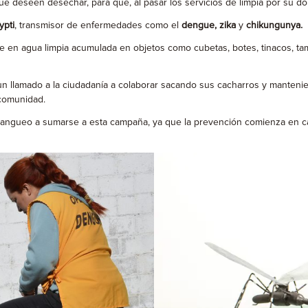
que deseen desechar, para que, al pasar los servicios de limpia por su do
pti
, transmisor de enfermedades como el
dengue, zika
y
chikungunya.
e en agua limpia acumulada en objetos como cubetas, botes, tinacos, t
e un llamado a la ciudadanía a colaborar sacando sus cacharros y manteni
 comunidad.
 Parangueo a sumarse a esta campaña, ya que la prevención comienza en 