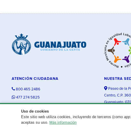
ATENCIÓN CIUDADANA
NUESTRA SE
Paseo de la P
800 465 2486
Centro, C.P. 36
477 274 5825
Guanajuato, GT
contacto@guanajuato.gob.mx
Uso de cookies
Este sitio web utiliza cookies, incluyendo de terceros (como
app
¿Existe algún problema con esta página?
Repórtalo aquí.
aceptas su uso.
Más información