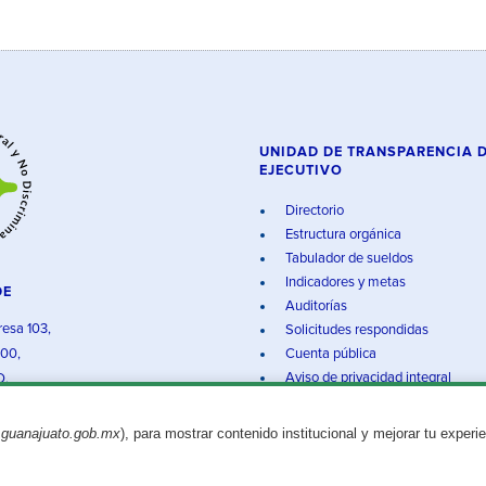
UNIDAD DE TRANSPARENCIA 
EJECUTIVO
Directorio
Estructura orgánica
Tabulador de sueldos
Indicadores y metas
DE
Auditorías
resa 103,
Solicitudes respondidas
000,
Cuenta pública
Aviso de privacidad integral
O.
.guanajuato.gob.mx
), para mostrar contenido institucional y mejorar tu experi
Aviso legal
© 2025 Gobierno del Estado de Guanajuato